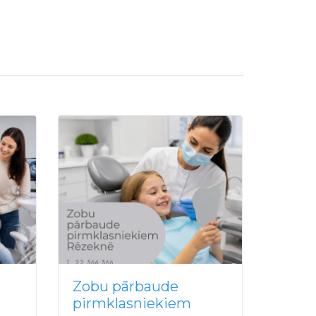
Zobu pārbaude
Zobu
pirmklasniekiem
Rēze