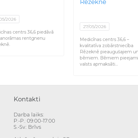
Rēzeknē
/05/2026
27/05/2026
cīnas centrs 36,6 piedāvā
anorāmas rentgnenu
Medicīnas centrs 36,6 –
knē.
kvalitatīva zobārstniecība
Rēzeknē pieaugušajiem u
bērniem. Bērniem pieejami 
valsts apmaksāti…
Kontakti
Darba laiks:
P.-P.: 09:00-17:00
S.-Sv.: Brīvs