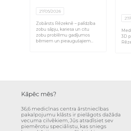
27/05/2026
27
Zobārsts Rēzeknē – palīdzība
zobu sāpju, kariesa un citu
Medi
zobu problēmu gadījumos
3D p
bērniem un pieaugušajiem…
Rēze
Kāpēc mēs?
36,6 medicīnas centra ārstniecības
pakalpojumu klāsts ir pielāgots dažāda
vecuma cilvēkiem, Jūs atradīsiet sev
piemērotu speciālistu, kas sniegs