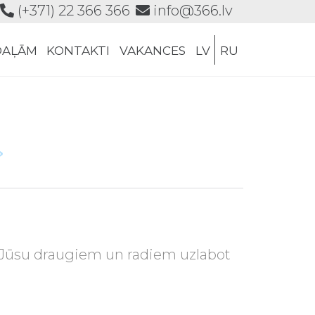
(+371) 22 366 366
info@366.lv
Skip
DAĻĀM
KONTAKTI
VAKANCES
LV
RU
to
content

 Jūsu draugiem un radiem uzlabot