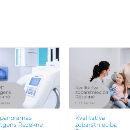
 panorāmas
Kvalitatīva
ntgens Rēzeknē
zobārstniecība