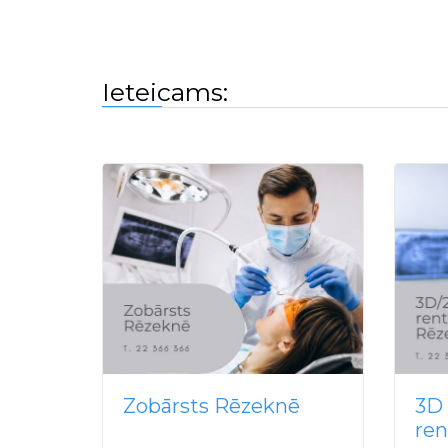
Ieteicams:
Zobārsts Rēzeknē
3D
re