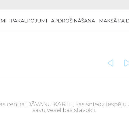
MI
PAKALPOJUMI
APDROŠINĀŠANA
MAKSĀ PA 

īnas centra DĀVANU KARTE, kas sniedz iespēju
savu veselības stāvokli.