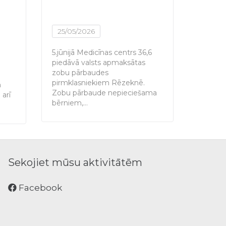
25/05/2026
15/05
5.jūnijā Medicīnas centrs 36,6
Medicīn
piedāvā valsts apmaksātas
profesi
zobu pārbaudes
Rēzeknē
pirmklasniekiem Rēzeknē.
higiēnis
n
Zobu pārbaude nepieciešama
zobu…
arī
bērniem,…
Sekojiet mūsu aktivitātēm
Facebook