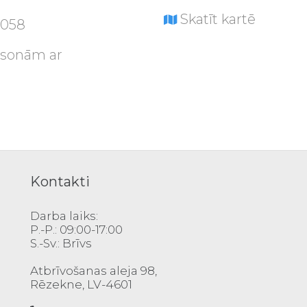
Skatīt kartē
0058
rsonām ar
Kontakti
Darba laiks:
P.-P.: 09:00-17:00
S.-Sv.: Brīvs
Atbrīvošanas aleja 98,
Rēzekne, LV-4601