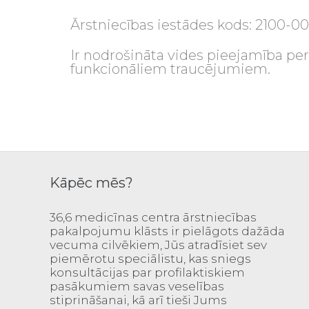
Ārstniecības iestādes kods: 2100-0
Ir nodrošināta vides pieejamība pe
funkcionāliem traucējumiem.
Kāpēc mēs?
36,6 medicīnas centra ārstniecības
pakalpojumu klāsts ir pielāgots dažāda
vecuma cilvēkiem, Jūs atradīsiet sev
piemērotu speciālistu, kas sniegs
konsultācijas par profilaktiskiem
pasākumiem savas veselības
stiprināšanai, kā arī tieši Jums