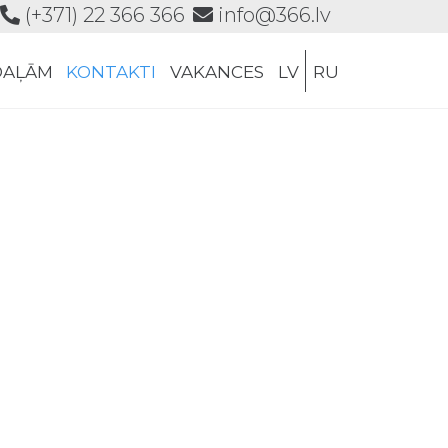
(+371) 22 366 366
info@366.lv
Skip
DAĻĀM
KONTAKTI
VAKANCES
LV
RU
to
content