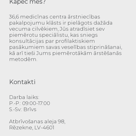
Kāpēc mēs?
36,6 medicīnas centra ārstniecības
pakalpojumu klāsts ir pielāgots dažāda
vecuma cilvēkiem, Jūs atradīsiet sev
piemērotu speciālistu, kas sniegs
konsultācijas par profilaktiskiem
pasākumiem savas veselības stiprināšanai,
kā arī tieši Jums piemērotākām ārstēšanās
metodēm.
Kontakti
Darba laiks:
P.-P.: 09:00-17:00
S.-Sv.: Brīvs
Atbrīvošanas aleja 98,
Rēzekne, LV-4601