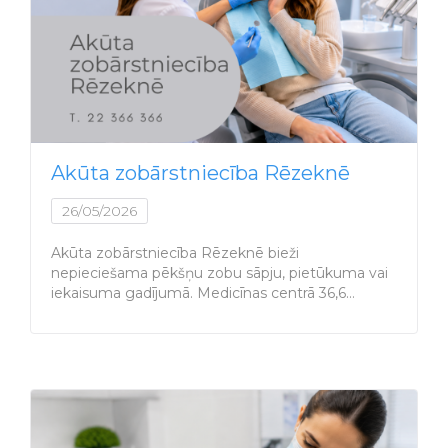
Akūta zobārstniecība Rēzeknē
26/05/2026
Akūta zobārstniecība Rēzeknē bieži
nepieciešama pēkšņu zobu sāpju, pietūkuma vai
iekaisuma gadījumā. Medicīnas centrā 36,6…