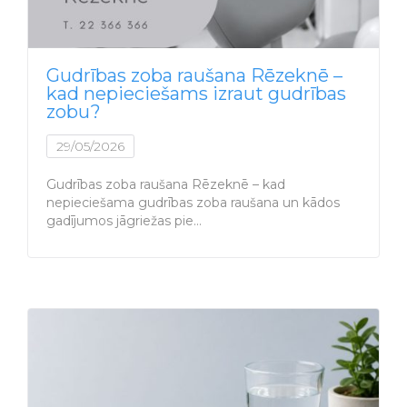
Gudrības zoba raušana Rēzeknē –
kad nepieciešams izraut gudrības
zobu?
29/05/2026
Gudrības zoba raušana Rēzeknē – kad
nepieciešama gudrības zoba raušana un kādos
gadījumos jāgriežas pie…