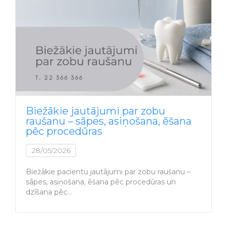
Biežākie jautājumi par zobu
raušanu – sāpes, asiņošana, ēšana
pēc procedūras
28/05/2026
Biežākie pacientu jautājumi par zobu raušanu –
sāpes, asiņošana, ēšana pēc procedūras un
dzīšana pēc…