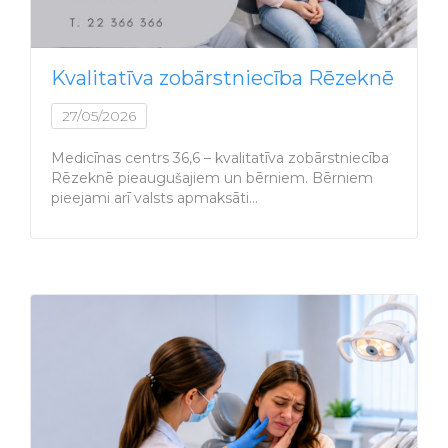
Kvalitatīva zobārstniecība Rēzeknē
27/05/2026
Medicīnas centrs 36,6 – kvalitatīva zobārstniecība
Rēzeknē pieaugušajiem un bērniem. Bērniem
pieejami arī valsts apmaksāti…