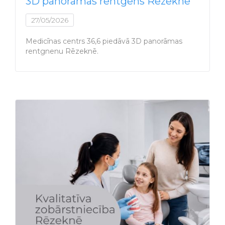
3D panorāmas rentgens Rēzeknē
27/05/2026
Medicīnas centrs 36,6 piedāvā 3D panorāmas
rentgnenu Rēzeknē.