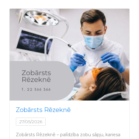
Zobārsts Rēzeknē
27/05/2026
Zobārsts Rēzeknē – palīdzība zobu sāpju, kariesa