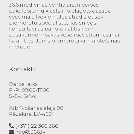
36,6 medicīnas centra ārstniecības
pakalpojumu klāsts ir pielāgots dažāda
vecuma cilvēkiem, Jūs atradīsiet sev
piemērotu speciālistu, kas sniegs
konsultācijas par profilaktiskiem
pasākumiem savas veselības stiprināšanai,
kā arī tieši Jums piemērotākām ārstēšanās
metodēm.
Kontakti
Darba laiks:
P.-P.: 09:00-17:00
S.-Sv.: Brīvs
Atbrīvošanas aleja 98,
Rēzekne, LV-4601
(+371) 22 366 366
info@366.lv