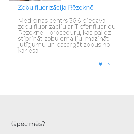
Zobu fluorizācija Rēzeknē
Medicīnas centrs 36,6 piedāvā
zobu fluorizāciju ar Tiefenfluoridu
Rēzeknē – procedūru, kas palīdz
stiprināt zobu emaliju, mazināt
jutīgumu un pasargāt zobus no
kariesa.
LOVE
0

IT
Kāpēc mēs?