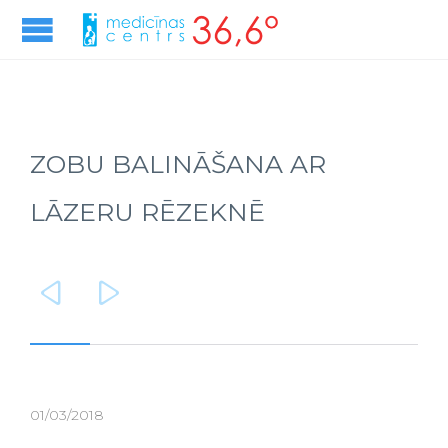
ZOBU BALINĀŠANA AR
LĀZERU RĒZEKNĒ


01/03/2018