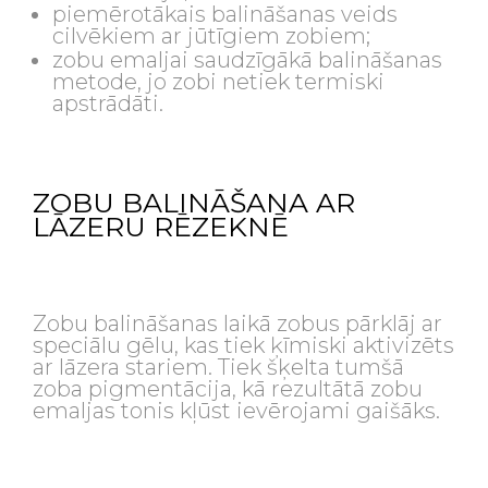
piemērotākais balināšanas veids
cilvēkiem ar jūtīgiem zobiem;
zobu emaljai saudzīgākā balināšanas
metode, jo zobi netiek termiski
apstrādāti.
ZOBU BALINĀŠANA AR
LĀZERU RĒZEKNĒ
Zobu balināšanas laikā zobus pārklāj ar
speciālu gēlu, kas tiek ķīmiski aktivizēts
ar lāzera stariem. Tiek šķelta tumšā
zoba pigmentācija, kā rezultātā zobu
emaljas tonis kļūst ievērojami gaišāks.