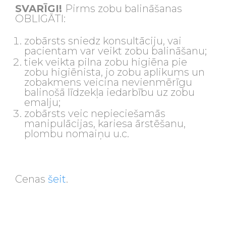
SVARĪGI!
Pirms zobu balināšanas
OBLIGĀTI:
zobārsts sniedz konsultāciju, vai
pacientam var veikt zobu balināšanu;
tiek veikta pilna zobu higiēna pie
zobu higiēnista, jo zobu aplikums un
zobakmens veicina nevienmērīgu
balinošā līdzekļa iedarbību uz zobu
emalju;
zobārsts veic nepieciešamās
manipulācijas, kariesa ārstēšanu,
plombu nomaiņu u.c.
Cenas
šeit
.