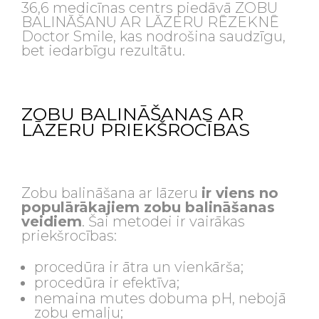
36,6 medicīnas centrs piedāvā ZOBU
BALINĀŠANU AR LĀZERU RĒZEKNĒ
Doctor Smile, kas nodrošina saudzīgu,
bet iedarbīgu rezultātu.
ZOBU BALINĀŠANAS AR
LĀZERU PRIEKŠROCĪBAS
Zobu balināšana ar lāzeru
ir viens no
populārākajiem zobu balināšanas
veidiem
. Šai metodei ir vairākas
priekšrocības:
procedūra ir ātra un vienkārša;
procedūra ir efektīva;
nemaina mutes dobuma pH, nebojā
zobu emalju;