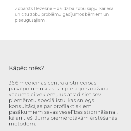
Zobārsts Rēzeknē – palīdzība zobu sāpju, kariesa
un citu zobu problēmu gadījumos bērniem un
pieaugušajiem…
Kāpēc mēs?
36,6 medicīnas centra ārstniecības
pakalpojumu klāsts ir pielāgots dažāda
vecuma cilvēkiem, Jūs atradīsiet sev
piemērotu speciālistu, kas sniegs
konsultācijas par profilaktiskiem
pasākumiem savas veselības stiprināšanai,
kā arī tieši Jums piemērotākām ārstēšanās
metodēm.