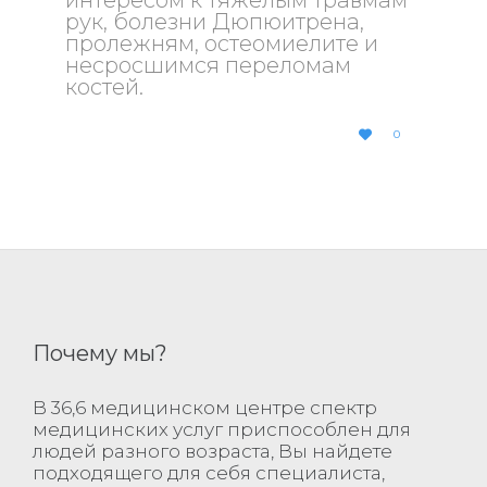
интересом к тяжёлым травмам
рук, болезни Дюпюитрена,
пролежням, остеомиелите и
несросшимся переломам
костей.
LOVE
0

IT
Почему мы?
В 36,6 медицинском центре спектр
медицинских услуг приспособлен для
людей разного возраста, Вы найдете
подходящего для себя специалиста,