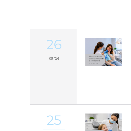
26
05 '26
25