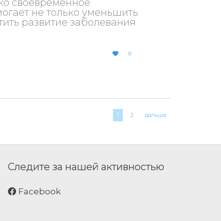
ако своевременное
огает не только уменьшить
тить развитие заболевания
LOVE
0

IT
1
2
дальше
Следите за нашей активностью
Facebook