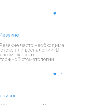
LOVE
0

IT
 Резекне
 Резекне часто необходима
 отёке или воспалении. В
о возможности
отложной стоматологии
LOVE
0

IT
ссников