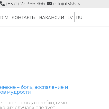
(+371) 22 366 366
info@366.lv
Skip
СТЯМ
КОНТАКТЫ
ВАКАНСИИ
LV
RU
to
content
зекне – боль, воспаление и
бов мудрости
езекне – когда необходимо
каких случаях следует