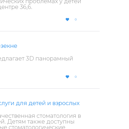
гических проблемах у детей
ентре 36,6.
LOVE
0

IT
езекне
едлагает 3D панорамный
LOVE
0

IT
слуги для детей и взрослых
ачественная стоматология в
ей. Детям также доступны
ые стоматологические