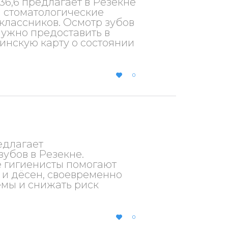
6,6 предлагает в Резекне
 стоматологические
классников. Осмотр зубов
нужно предоставить в
нскую карту о состоянии
LOVE
0

IT
едлагает
убов в Резекне.
 гигиенисты помогают
в и дёсен, своевременно
мы и снижать риск
LOVE
0

IT