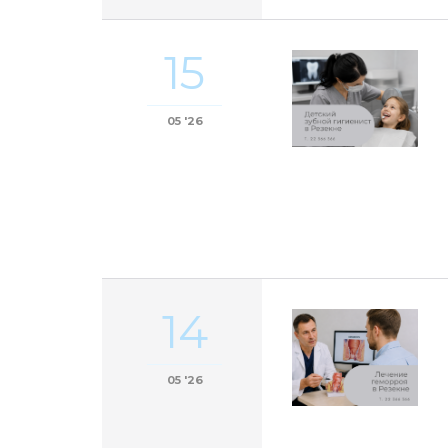
15
05 '26
14
05 '26