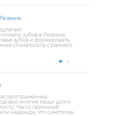
 Резекне
едлагает
игиену зубов в Резекне,
овье зубов и формировать
ния стоматолога с раннего
LOVE
0

IT
е
распространённых
 однако многие люди долго
листу. Часто причиной
х или надежда, что симптомы