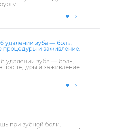
ирургу
LOVE
0

IT
б удалении зуба — боль,
е процедуры и заживление.
б удалении зуба — боль,
ле процедуры и заживление
LOVE
0

IT
ощь при зубной боли,