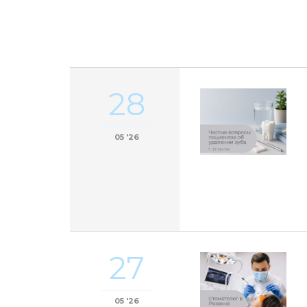
28
05 '26
27
05 '26