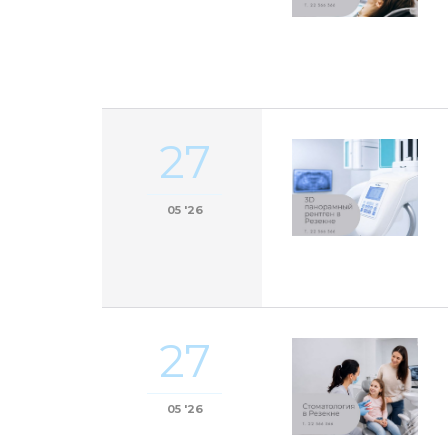
27
05 '26
27
05 '26