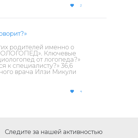
LOVE
2

IT
говорит?»
огих родителей именно о
ДИОЛОГОПЕД». Ключевые
диологопед от логопеда?»
я к специалисту?» 36,6
ного врача Илзи Микули
LOVE
4

IT
Следите за нашей активностью