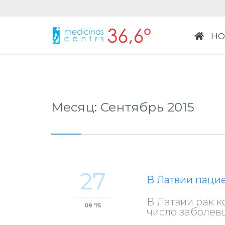
НО
Месяц:
Сентябрь 2015
27
В Латвии паци
В Латвии рак к
09 '15
число заболев