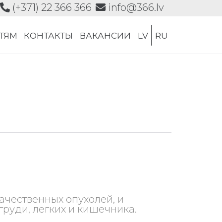
(+371) 22 366 366
info@366.lv
Skip
СТЯМ
КОНТАКТЫ
ВАКАНСИИ
LV
RU
to
content
ачественных опухолей, и
руди, легких и кишечника.