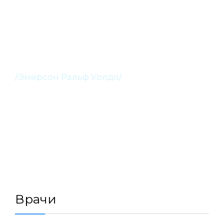
“Здоровье — это
величайшее богатство.”
/Эмерсон Ральф Уолдо/
Врачи