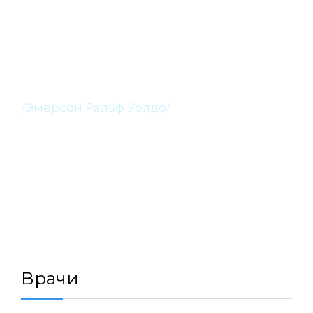
“Здоровье — это
величайшее богатство.”
/Эмерсон Ральф Уолдо/
Врачи