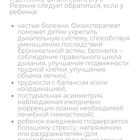
Резекне следует обратиться, если у
ребенка:
частые болезни. Физиотерапевт
поможет детям укрепить
дыхательную систему, способствуя
уменьшению последствий
бронхиальной астмы, бронхита –
соблюдение правильного цикла
дыхания, улучшение подвижности
грудной клетки, улучшение
объема легких);
трудности с балансом и/или
координацией;
постуральная асимметрия,
наблюдаемая ежедневно
(коррекция осанки необходимой
лечебной гимнастикой);
ребенок ежедневно подвергается
большому стрессу, напряжению
или раздражителям (для
расслабления тела также можно