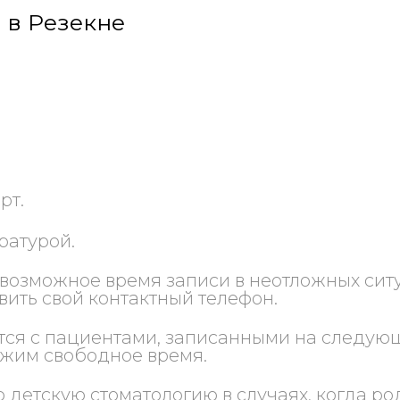
 в Резекне
рт.
ратурой.
озможное время записи в неотложных ситу
вить свой контактный телефон.
я с пациентами, записанными на следующий
ожим свободное время.
детскую стоматологию в случаях, когда род