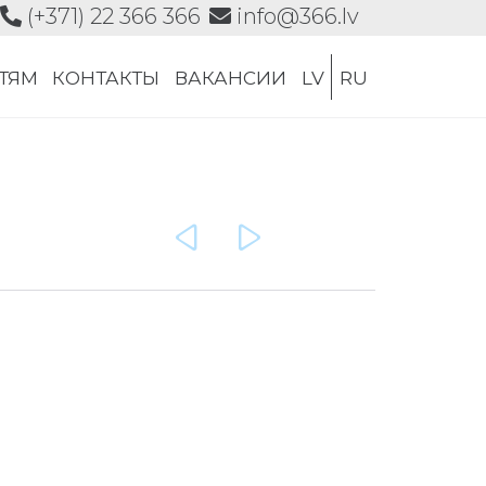
(+371) 22 366 366
info@366.lv
Skip
СТЯМ
КОНТАКТЫ
ВАКАНСИИ
LV
RU
to
content

