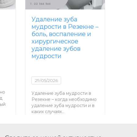
Удаление зуба
Част
мудрости в Резекне –
паци
боль, воспаление и
удал
хирургическое
боль
удаление зубов
пита
мудрости
проц
зажи
29/05/2026
28/05
ьно
Удаление зуба мудрости в
д
Резекне – когда необходимо
Частые
ный
удаление зуба мудрости и в
об уда
каких случаях…
кровот
процед
после…